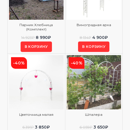
Парник Хлебница
Виноградная арка
(Комплект)
8 990
₽
4 900
₽
14 923
₽
8 134
₽
В КОРЗИНУ
В КОРЗИНУ
-40%
-40%
Цветочница малая
Шпалера
3 850
₽
3 650
₽
6 391
₽
6 059
₽