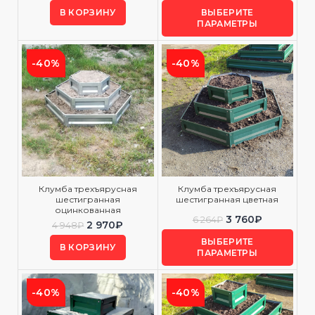
В КОРЗИНУ
ВЫБЕРИТЕ
ПАРАМЕТРЫ
-40%
-40%
Клумба трехъярусная
Клумба трехъярусная
шестигранная
шестигранная цветная
оцинкованная
3 760
₽
6 264
₽
2 970
₽
4 948
₽
ВЫБЕРИТЕ
В КОРЗИНУ
ПАРАМЕТРЫ
-40%
-40%