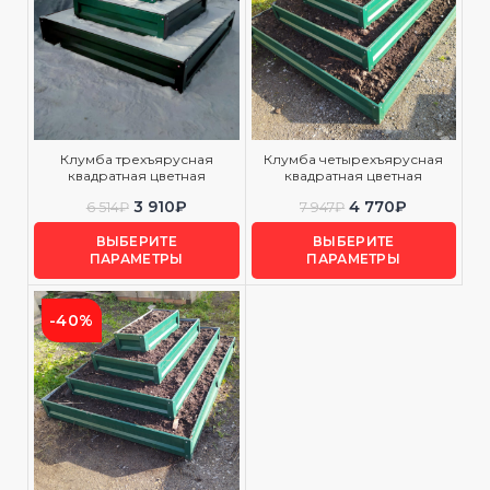
Клумба трехъярусная
Клумба четырехъярусная
квадратная цветная
квадратная цветная
3 910
₽
4 770
₽
6 514
₽
7 947
₽
ВЫБЕРИТЕ
ВЫБЕРИТЕ
ПАРАМЕТРЫ
ПАРАМЕТРЫ
-40%