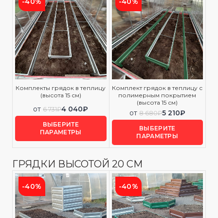
-40%
-40%
Комплекты грядок в теплицу
Комплект грядок в теплицу с
(высота 15 см)
полимерным покрытием
(высота 15 см)
от
4 040
₽
6 731
₽
от
5 210
₽
8 680
₽
ВЫБЕРИТЕ
ВЫБЕРИТЕ
ПАРАМЕТРЫ
ПАРАМЕТРЫ
ГРЯДКИ ВЫСОТОЙ 20 СМ
-40%
-40%