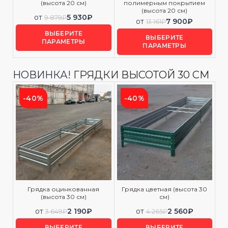
(высота 20 см)
полимерным покрытием
(высота 20 см)
от
5 930
₽
9 879
₽
от
7 900
₽
13 161
₽
ВЫБЕРИТЕ
ВЫБЕРИТЕ
ПАРАМЕТРЫ
ПАРАМЕТРЫ
НОВИНКА!
ГРЯДКИ ВЫСОТОЙ 30 СМ
-40%
-40%
Грядка оцинкованная
Грядка цветная (высота 30
(высота 30 см)
см)
от
2 190
₽
от
2 560
₽
3 649
₽
4 265
₽
ВЫБЕРИТЕ
ВЫБЕРИТЕ