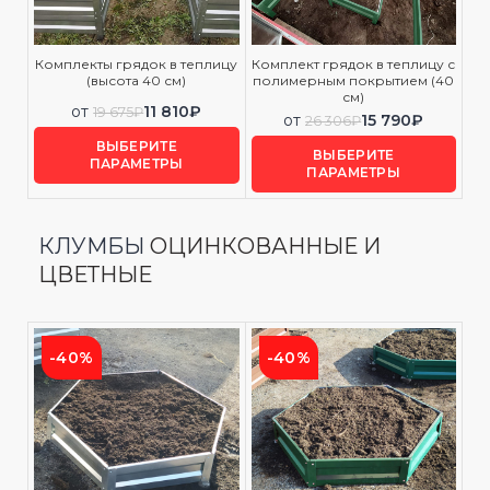
Комплекты грядок в теплицу
Комплект грядок в теплицу с
(высота 40 см)
полимерным покрытием (40
см)
от
11 810
₽
19 675
₽
от
15 790
₽
26 306
₽
ВЫБЕРИТЕ
ВЫБЕРИТЕ
ПАРАМЕТРЫ
ПАРАМЕТРЫ
КЛУМБЫ
ОЦИНКОВАННЫЕ И
ЦВЕТНЫЕ
-40%
-40%