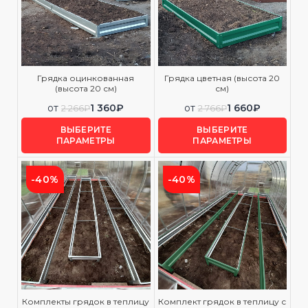
Грядка оцинкованная
Грядка цветная (высота 20
(высота 20 см)
см)
от
1 360
₽
от
1 660
₽
2 266
₽
2 766
₽
ВЫБЕРИТЕ
ВЫБЕРИТЕ
ПАРАМЕТРЫ
ПАРАМЕТРЫ
-40%
-40%
Комплекты грядок в теплицу
Комплект грядок в теплицу с