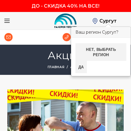
ДО
-
СКИДКА 40% НА ВСЕ!
Сургут
Ваш регион Сургут?
0
8 (800) 600-83-54
НЕТ, ВЫБРАТЬ
Акции
РЕГИОН
ДА
ГЛАВНАЯ
АКЦИИ