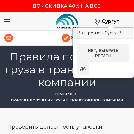
ДО
-
СКИДКА 40% НА ВСЕ!
Сургут
Ваш регион Сургут?
0
8 (800) 600-83-54
НЕТ, ВЫБРАТЬ
Правила получения
РЕГИОН
груза в транспортной
ДА
компании
ГЛАВНАЯ
ПРАВИЛА ПОЛУЧЕНИЯ ГРУЗА В ТРАНСПОРТНОЙ КОМПАНИИ
Проверить целостность упаковки.