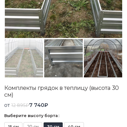
Комплекты грядок в теплицу (высота 30
см)
от
7 740
₽
12 895
₽
Выберите высоту борта
15 см
20 см
30 см
40 см