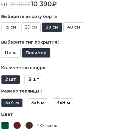
от
10 390
₽
17 310
₽
Выберите высоту борта
15 см
20 см
30 см
40 см
Выберите тип покрытия
Цинк
Полимер
Количество грядок
2 шт
3 шт
Размер теплицы
3х4 м
3х6 м
3х8 м
Цвет
Очистить