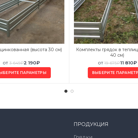
цинкованная (высота 30 см)
Комплекты грядок в теплиц
40 см)
от
2 190
₽
от
11 810
₽
3 649
₽
19 675
₽
ЫБЕРИТЕ ПАРАМЕТРЫ
ВЫБЕРИТЕ ПАРАМЕТ
ПРОДУКЦИЯ
Грядки