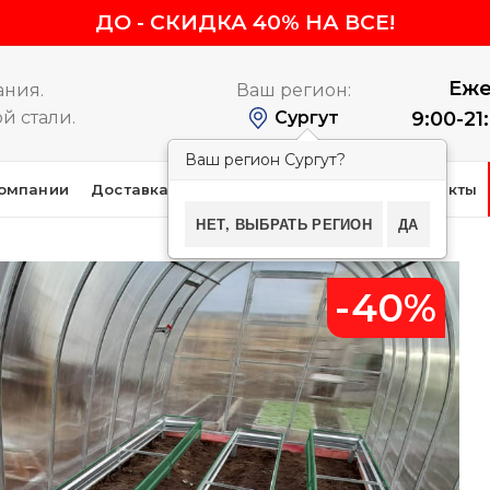
ДО
-
СКИДКА 40% НА ВСЕ!
Еже
ания.
Ваш регион:
й стали.
Сургут
9:00-21
Ваш регион Сургут?
омпании
Доставка и оплата
Покупателям
Контакты
НЕТ, ВЫБРАТЬ РЕГИОН
ДА
-40%