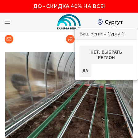
ДО
-
СКИДКА 40% НА ВСЕ!
Сургут
Ваш регион Сургут?
0
8 (800) 600-83-54
НЕТ, ВЫБРАТЬ
РЕГИОН
-40%
ДА