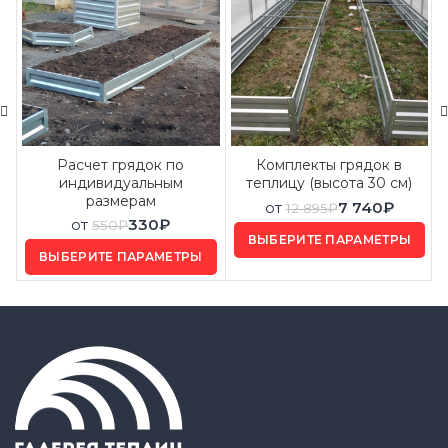
Расчет грядок по
Комплекты грядок в
индивидуальным
теплицу (высота 30 см)
размерам
от
7 740
₽
12 895
₽
от
330
₽
550
₽
ВЫБЕРИТЕ ПАРАМЕТРЫ
ВЫБЕРИТЕ ПАРАМЕТРЫ