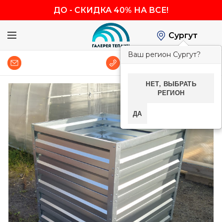
ДО
-
СКИДКА 40% НА ВСЕ!
Сургут
Ваш регион Сургут?
0
8 (800) 600-83-54
НЕТ, ВЫБРАТЬ
РЕГИОН
-40%
ДА